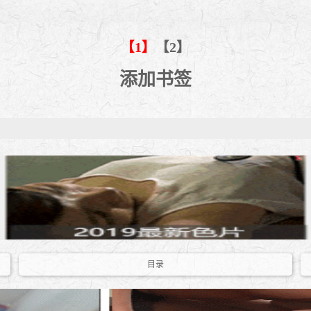
【1】
【2】
添加书签
目录