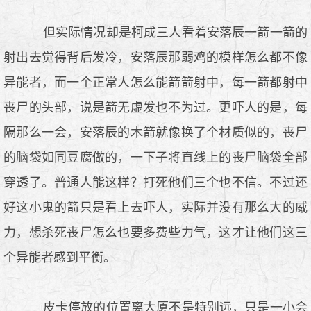
但实际情况却是柯成三人看着安落辰一箭一箭的
射出去觉得背后发冷，安落辰那弱鸡的模样怎么都不像
异能者，而一个正常人怎么能箭箭射中，每一箭都射中
丧尸的头部，说是箭无虚发也不为过。更吓人的是，每
隔那么一会，安落辰的木箭就像换了个材质似的，丧尸
的脑袋如同豆腐做的，一下子将直线上的丧尸脑袋全部
穿透了。普通人能这样？打死他们三个也不信。不过还
好这小鬼的箭只是看上去吓人，实际并没有那么大的威
力，想杀死丧尸怎么也要多费些力气，这才让他们这三
个异能者感到平衡。
皮卡停放的位置离大厦不是特别远，只是一小会