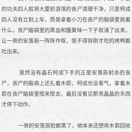
的功夫四人就将大厦前游荡的丧尸清理干净，只是柯成
四人没有立刻上车，而是拿着小刀在丧尸的脑袋里挑着
什么，丧尸脑袋里的黑血和腥臭味一下子就涌了出来，
让一旁的安落辰一阵阵作呕，恨不得将刚才吃的烤鸭都
吐出来。
竟然没有晶石柯成下手的正是安落辰射杀的丧
尸，丧尸的脑袋上还扎着木箭，柯成也没客气，拿着木
箭在丧尸脑袋里搅来搅去，最后没看见那亮晶晶的东西
才停下动作。
一旁的安落辰脸都黑了，他本来还想将木箭回收