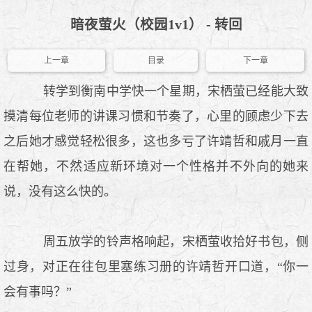
暗夜萤火（校园1v1） - 转回
上一章
目录
下一章
转学到衡南中学快一个星期，宋栖萤已经能大致
摸清每位老师的讲课习惯和节奏了，心里的顾虑少下去
之后她才感觉轻松很多，这也多亏了许靖哲和戚月一直
在帮她，不然适应新环境对一个性格并不外向的她来
说，没有这么快的。
周五放学的铃声格响起，宋栖萤收拾好书包，侧
过身，对正在往包里塞练习册的许靖哲开口道，“你一
会有事吗？”