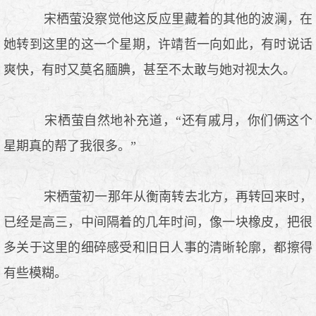
宋栖萤没察觉他这反应里藏着的其他的波澜，在
她转到这里的这一个星期，许靖哲一向如此，有时说话
爽快，有时又莫名腼腆，甚至不太敢与她对视太久。
宋栖萤自然地补充道，“还有戚月，你们俩这个
星期真的帮了我很多。”
宋栖萤初一那年从衡南转去北方，再转回来时，
已经是高三，中间隔着的几年时间，像一块橡皮，把很
多关于这里的细碎感受和旧日人事的清晰轮廓，都擦得
有些模糊。