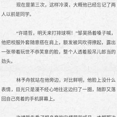
现在是第三次，这样冷漠，大概他已经忘记了两
人以前是同学。
“许靖哲，明天来打排球啊！”邹昊扬着嗓子喊，
他把校服外套随意搭在肩上，额发被风吹得撩起，露出
一张带着玩世不恭笑意的脸，整个人透着股吊儿郎当的
劲头。
林予舟就站在他旁边，对比鲜明，他脸上没什么
表情，目光只是漫不经心地往这边扫了一圈，随即又落
回自己亮着的手机屏幕上。