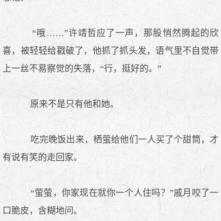
“哦……”许靖哲应了一声，那股悄然腾起的欣
喜，被轻轻给戳破了，他抓了抓头发，语气里不自觉带
上一丝不易察觉的失落，“行，挺好的。”
原来不是只有他和她。
吃完晚饭出来，栖萤给他们一人买了个甜筒，才
有说有笑的走回家。
“萤萤，你家现在就你一个人住吗？”戚月咬了一
口脆皮，含糊地问。