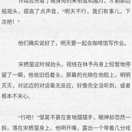
许靖哲先看了眼身旁的宋栖萤和戚月，才朝那边
摇摇头，提高了点声音，“明天不行，我们有事儿，下
次吧！”
他们确实说好了，明天要一起去咖啡馆写作业。
宋栖萤这时候抬头，视线在林予舟身上短暂地停
留了一瞬，他依旧低着头，屏幕的光映在他脸上，明明
灭灭，对这边的对话毫无反应，好像完全没听到，或者
根本不关心。
“行吧！”邹昊不甚在意地摆摆手，眼神却忽然一
斜，落在宋栖萤身上，他咧开嘴，露出一个带着几分戏